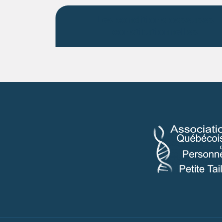
Les conditions osseuses
constitutionnelles